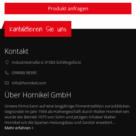
Produkt anfragen
Kontaktieren Sie uns
Kontakt
Industriestraße 4, 91583 Schillingsfürst
(09868) 98390
info@hornikel.com
Über Hornikel GmbH
Unsere Firma kann auf eine langjährige Firmentradition zurückblicken.
Gegründet im Jahr 1934 als Hafnergeschäft durch Walter Hornikel sen.
wurde der Betrieb 1975 von Sohn und jetzigen Inhaber Walter
Hornikel um die Sparten Heizungsbau und Sanitär erweitert...
Mehr erfahren